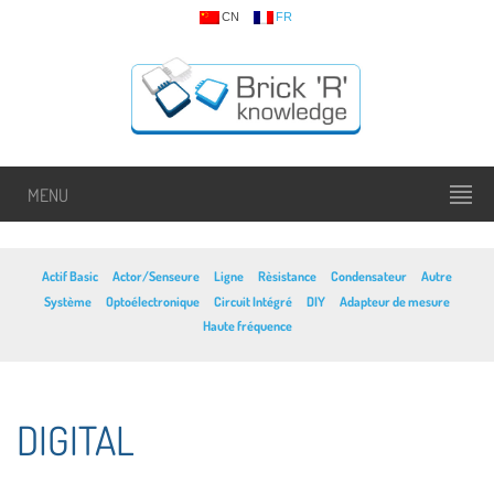
CN
FR
MENU
Actif Basic
Actor/Senseure
Ligne
Rèsistance
Condensateur
Autre
Système
Optoélectronique
Circuit Intégré
DIY
Adapteur de mesure
Haute fréquence
DIGITAL