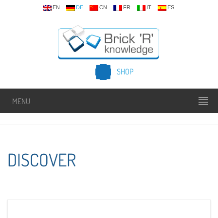
EN
DE
CN
FR
IT
ES
SHOP
MENU
DISCOVER