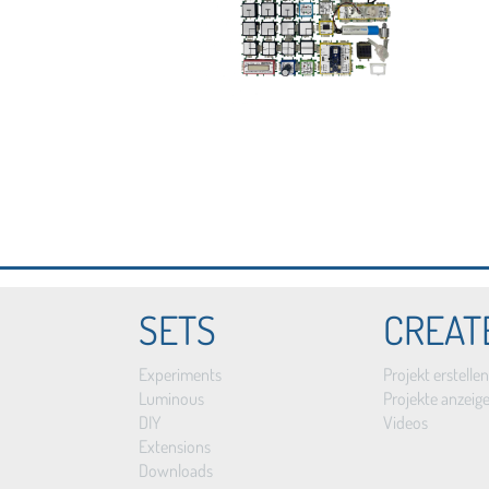
SETS
CREAT
Experiments
Projekt erstellen
Luminous
Projekte anzeig
DIY
Videos
Extensions
Downloads