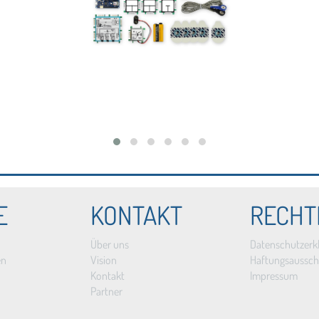
E
KONTAKT
RECHT
Über uns
Datenschutzerk
en
Vision
Haftungsaussch
Kontakt
Impressum
Partner