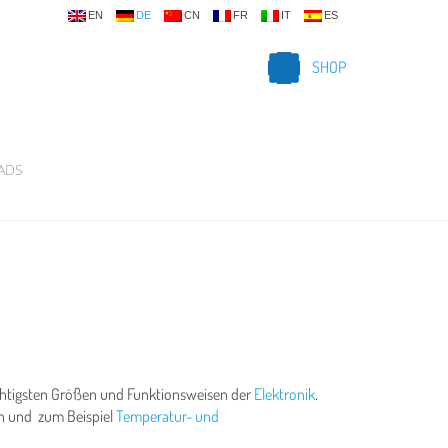
EN
DE
CN
FR
IT
ES
SHOP
ADS
ichtigsten Größen und Funktionsweisen der
Elektronik
.
 und zum Beispiel
Temperatur- und