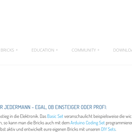
BRICKS
+
EDUCATION
+
COMMUNITY
+
DOWNLO
 JEDERMANN – EGAL, OB EINSTEIGER ODER PROFI:
stieg in die Elektronik. Das
Basic Set
veranschaulicht beispielsweise die w
en, so kann man die Bricks auch mit dem
Arduino Coding Set
programmieren
lbst aktiv und entwickelt eure eigenen Bricks mit unseren
DIY Sets
.