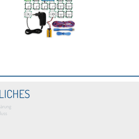
LICHES
lärung
luss