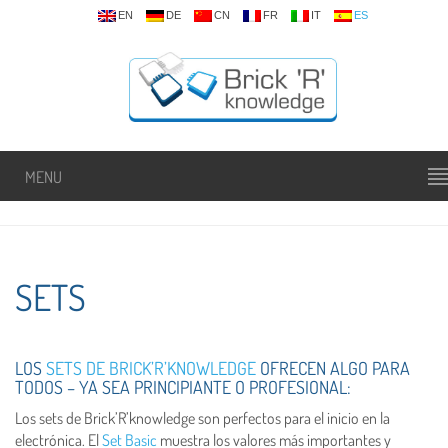
EN
DE
CN
FR
IT
ES
MENU
SETS
LOS
SETS DE BRICK’R’KNOWLEDGE
OFRECEN ALGO PARA
TODOS – YA SEA PRINCIPIANTE O PROFESIONAL:
Los sets de Brick’R’knowledge son perfectos para el inicio en la
electrónica. El
Set Basic
muestra los valores más importantes y