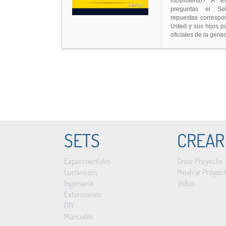
movimiento? A e
preguntas el Se
repuestas correspo
Usted y sus hijos 
oficiales de la gene
SETS
CREAR
Experimentales
Crear Proyecto
Luminosos
Mostrar Proyec
Ingeniería
Vídeo
Extensiones
DIY
Manuales