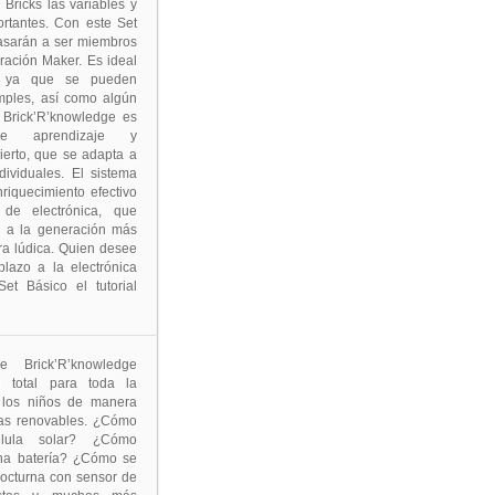
Bricks las variables y
rtantes. Con este Set
pasarán a ser miembros
eración Maker. Es ideal
es ya que se pueden
simples, así como algún
 Brick’R’knowledge es
e aprendizaje y
ierto, que se adapta a
dividuales. El sistema
nriquecimiento efectivo
 de electrónica, que
e a la generación más
a lúdica. Quien desee
plazo a la electrónica
et Básico el tutorial
 Brick’R’knowledge
ón total para toda la
a los niños de manera
ías renovables. ¿Cómo
lula solar? ¿Cómo
na batería? ¿Cómo se
nocturna con sensor de