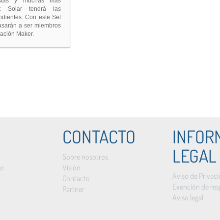
stas y muchas más
t Solar tendrá las
ndientes. Con este Set
pasarán a ser miembros
ración Maker.
CONTACTO
INFOR
LEGAL
Sobre nosotros
to
Visión
Aviso de Privac
Contacto
Exención de res
Partner
Aviso legal