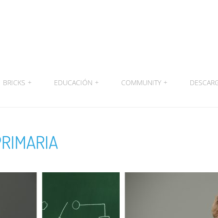
BRICKS
+
EDUCACIÓN
+
COMMUNITY
+
DESCAR
PRIMARIA