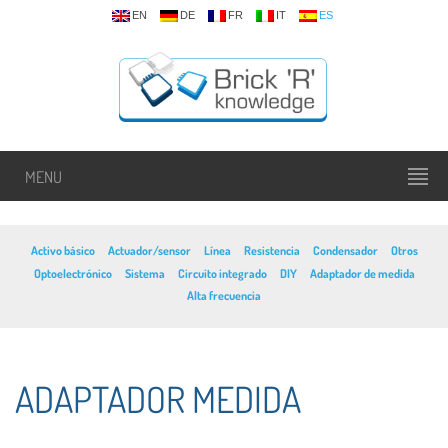
EN
DE
FR
IT
ES
MENU
Activo básico
Actuador/sensor
Línea
Resistencia
Condensador
Otros
Optoelectrónico
Sistema
Circuito integrado
DIY
Adaptador de medida
Alta frecuencia
ADAPTADOR MEDIDA