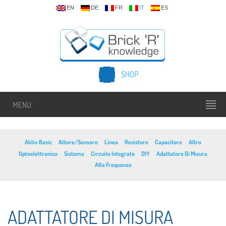
EN
DE
FR
IT
ES
SHOP
MENU
Aktiv Basic
Attore/Sensore
Linea
Resistore
Capacitore
Altro
Optoelettronico
Sistema
Circuito Integrato
DIY
Adattatore Di Misura
Alta Frequenza
ADATTATORE DI MISURA