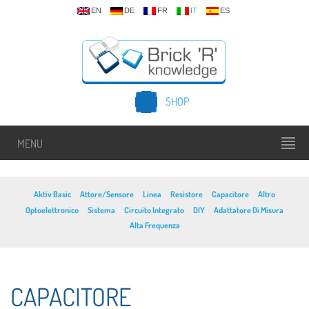
EN
DE
FR
IT
ES
SHOP
MENU
Aktiv Basic
Attore/Sensore
Linea
Resistore
Capacitore
Altro
Optoelettronico
Sistema
Circuito Integrato
DIY
Adattatore Di Misura
Alta Frequenza
CAPACITORE