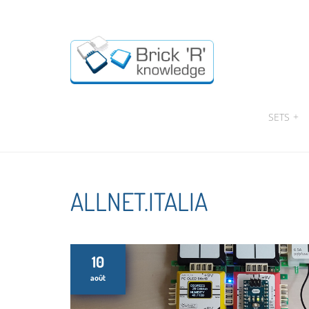
SETS
+
ALLNET.ITALIA
10
août