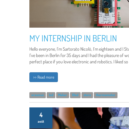
MY INTERNSHIP IN BERLIN
Hello everyone, I’m Sartorato Nicolò, I’m eighteen and I St
I’ve been in Berlin for 35 days and I had the pleasure of 
perfect place if you love electronic and robotics. I liked so
>> Read more
erasmus
led
Maker
Oled
store
thermometer
4
août