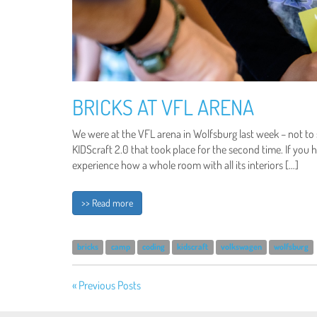
BRICKS AT VFL ARENA
We were at the VFL arena in Wolfsburg last week – not to s
KIDScraft 2.0 that took place for the second time. If yo
experience how a whole room with all its interiors […]
>> Read more
bricks
camp
coding
kidscraft
volkswagen
wolfsburg
« Previous Posts