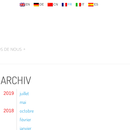
EN
DE
CN
FR
IT
ES
OS DE NOUS
+
ARCHIV
juillet
2019
mai
octobre
2018
février
janvier