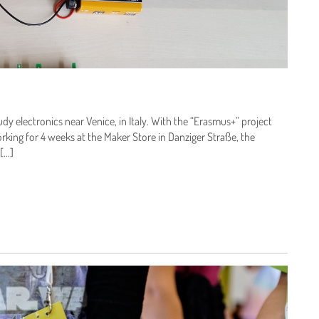
udy electronics near Venice, in Italy. With the “Erasmus+” project
working for 4 weeks at the Maker Store in Danziger Straße, the
 […]