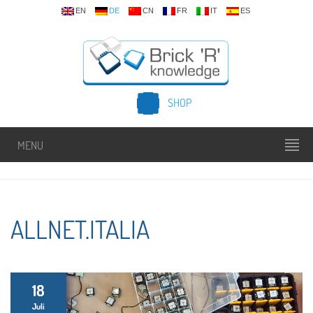
EN
DE
CN
FR
IT
ES
SHOP
MENU
ALLNET.ITALIA
18
Juli