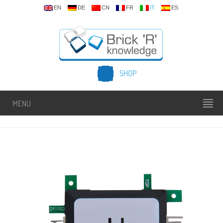
EN
DE
CN
FR
IT
ES
SHOP
MENU