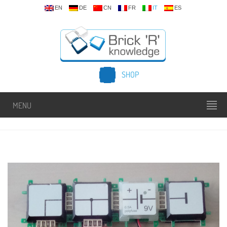
EN
DE
CN
FR
IT
ES
SHOP
MENU