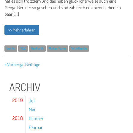
hat es sich trotzdem und das haben glücklicherweise auch eine
Menge Berliner so gesehen und sind zahlreich erschienen. Hier ein
paar […]
>> Mehr erfahren
berlin
FEZ
Herfurth
Maker Faire
Wuhlheide
« Vorherige Beiträge
ARCHIV
Juli
2019
Mai
Oktober
2018
Februar