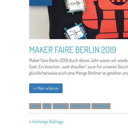
MAKER FAIRE BERLIN 2019
Maker Faire Berlin 2019 Auch dieses Jahr waren wir wieder
Gast. Ein bisschen „weit draußen“ zwar für unseren Gesc
glücklicherweise auch eine Menge Berliner so gesehen und 
>> Mehr erfahren
berlin
FEZ
Herfurth
Maker Faire
Wuhlheide
« Vorherige Beiträge