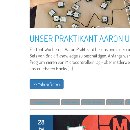
UNSER PRAKTIKANT AARON U
Für fünf Wochen ist Aaron Praktikant bei uns und eine se
Sets von Brick’R’knowledge zu beschäftigen. Anfangs war
Programmieren von Microcontrollern lag – aber mittlerweil
ansteuerbaren Bricks […]
>> Mehr erfahren
Bewegungsmelder
elektronik
Lichtschranke
Schaltung
T
28
Mai