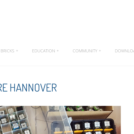
BRICKS
+
EDUCATION
+
COMMUNITY
+
DOWNLO
RE HANNOVER