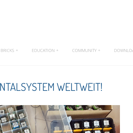
BRICKS
+
EDUCATION
+
COMMUNITY
+
DOWNLO
ENTALSYSTEM WELTWEIT!