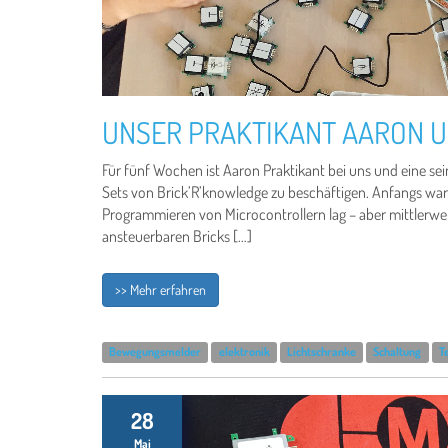
UNSER PRAKTIKANT AARON U
Für fünf Wochen ist Aaron Praktikant bei uns und eine se
Sets von Brick’R’knowledge zu beschäftigen. Anfangs war
Programmieren von Microcontrollern lag – aber mittlerweil
ansteuerbaren Bricks […]
>> Mehr erfahren
Bewegungsmelder
elektronik
Lichtschranke
Schaltung
T
28
Mai