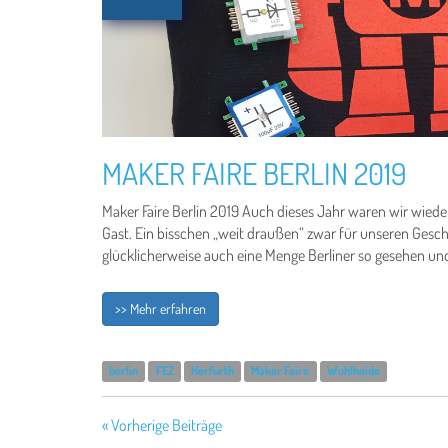
MAKER FAIRE BERLIN 2019
Maker Faire Berlin 2019 Auch dieses Jahr waren wir wieder
Gast. Ein bisschen „weit draußen“ zwar für unseren Gesc
glücklicherweise auch eine Menge Berliner so gesehen und 
>> Mehr erfahren
berlin
FEZ
Herfurth
Maker Faire
Wuhlheide
« Vorherige Beiträge