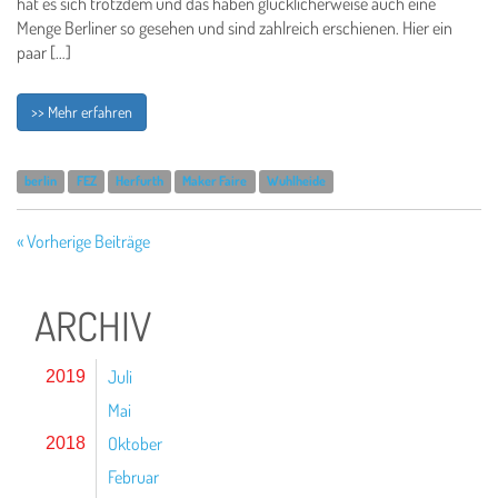
hat es sich trotzdem und das haben glücklicherweise auch eine
Menge Berliner so gesehen und sind zahlreich erschienen. Hier ein
paar […]
>> Mehr erfahren
berlin
FEZ
Herfurth
Maker Faire
Wuhlheide
« Vorherige Beiträge
ARCHIV
Juli
2019
Mai
Oktober
2018
Februar