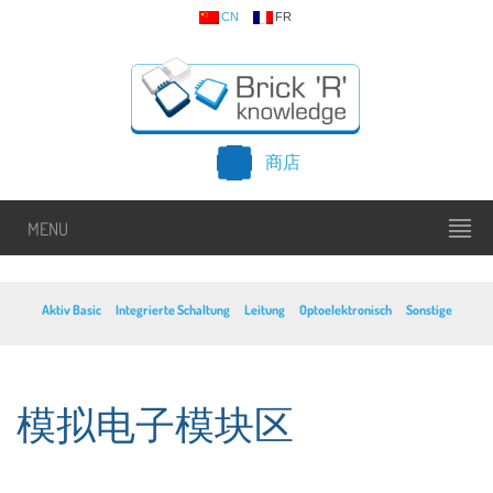
CN
FR
商店
MENU
Aktiv Basic
Integrierte Schaltung
Leitung
Optoelektronisch
Sonstige
模拟电子模块区