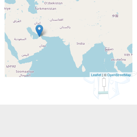
Leaflet
| ©
OpenStreetMap