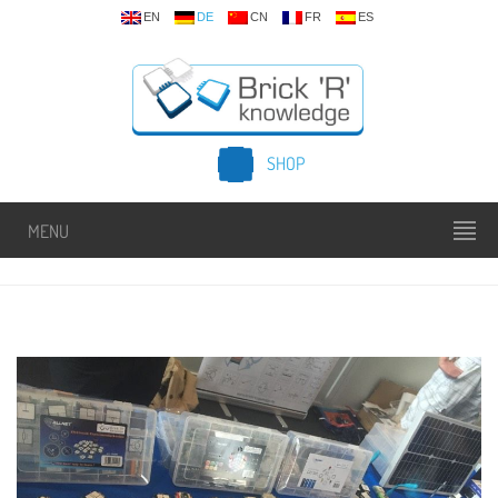
EN
DE
CN
FR
ES
SHOP
MENU