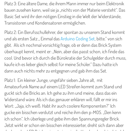
Platz 3: Eine ältere Dame, die ihrem Mann immer nur beim Elektronik
bauen zusehen kann, weil sie ja „nichts von der Materie versteht“. Das
Basic Set wird ihr den nötigen Einstieg in die Welt der Widerstände,
Transistoren und Kondensatoren ermöglichen.
Platz 2: Ein Berufsschullehrer, der spontan zu unserem Stand kommt
und als ersten Satz „ Einmal das
Arduino Coding Set
, bitte.“ von sich
gibt. Als ich nochmal vorsichtig frage, ob er denn das Brick System
überhaupt kennt, meint er: „Nein, aber das passt schon, ich finde das
cool. Und bevor ich durch die Bürokratie der Schulgelder durch muss,
kaufe ich es lieber gleich selbst für meine Schüler.“ Dazu hatte ich
dann auch nichts mehr zu entgegnen und gab ihm das Set.
Platz 1: Ein kleiner Junge, ungefähr sieben Jahre alt, mit
Amateurfunk Name auf einem LED Streifen kommt zum Stand und
guckt sich die Bricks an. Ich gehe zu ihm und meine, dass das ein
Widerstand wäre. Als ich das genauer erklären will, fällt er mir ins
Wort: „Jaja, ich weiß. Habt ihr auch coolere Komponenten?“ Ich
gucke ein bisschen verdutzt und reiche ihm den p-MOS. „Den kenn
ich schon“. Ich überlege und gebe ihm den Spannungsregler Brick.
Jetzt wirkt er schon ein bisschen interessierter, dreht sich dann aber