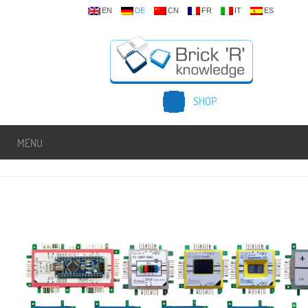
EN
DE
CN
FR
IT
ES
SHOP
MENU