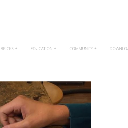
BRICKS
+
EDUCATION
+
COMMUNITY
+
DOWNLO