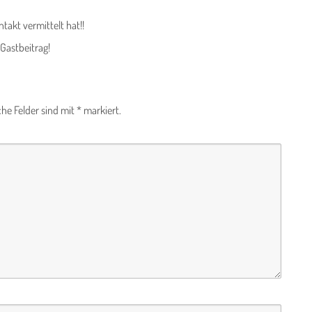
takt vermittelt hat!!
Gastbeitrag!
che Felder sind mit
*
markiert.