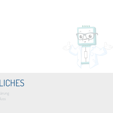
LICHES
lärung
luss