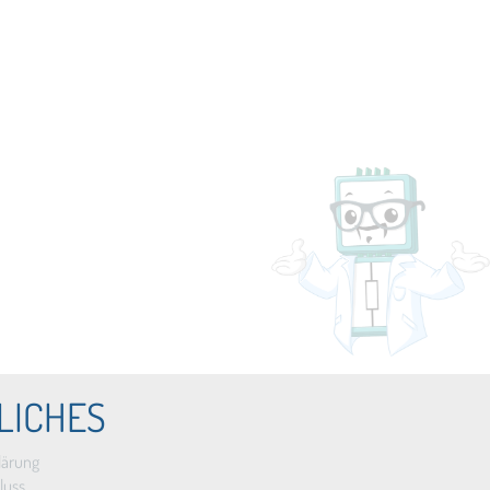
LICHES
lärung
luss