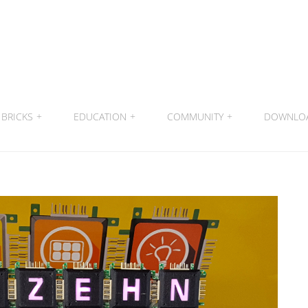
BRICKS
+
EDUCATION
+
COMMUNITY
+
DOWNLO