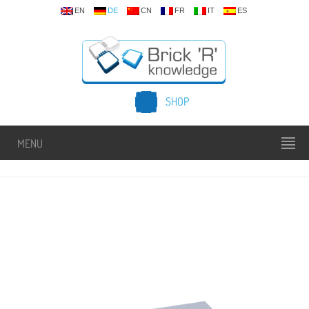
EN
DE
CN
FR
IT
ES
SHOP
MENU