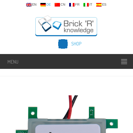
EN
DE
CN
FR
IT
ES
SHOP
MENU