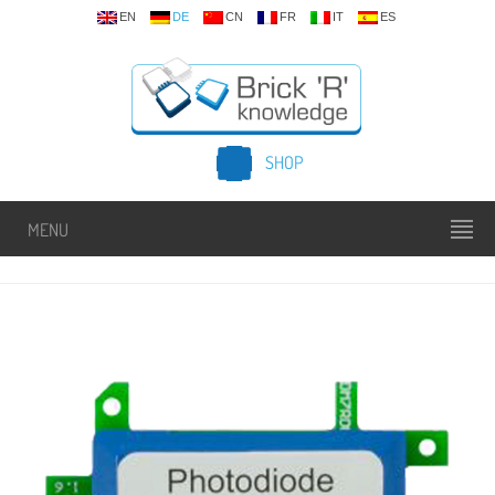
EN
DE
CN
FR
IT
ES
SHOP
MENU