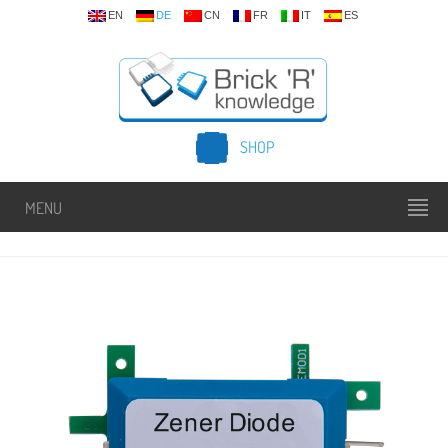
EN
DE
CN
FR
IT
ES
SHOP
MENU