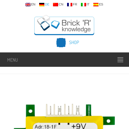
EN
DE
CN
FR
IT
ES
SHOP
MENU