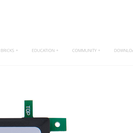
BRICKS
+
EDUCATION
+
COMMUNITY
+
DOWNLO