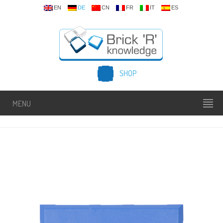
EN
DE
CN
FR
IT
ES
SHOP
MENU