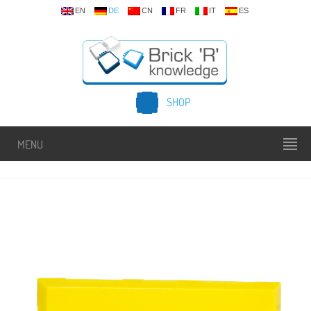
EN
DE
CN
FR
IT
ES
SHOP
MENU