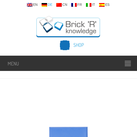
EN
DE
CN
FR
IT
ES
SHOP
MENU