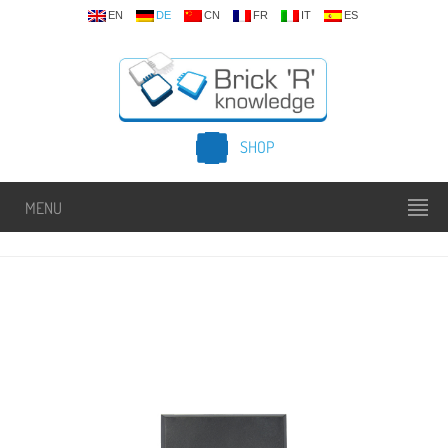
EN
DE
CN
FR
IT
ES
SHOP
MENU