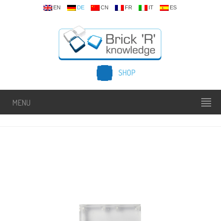
EN
DE
CN
FR
IT
ES
SHOP
MENU