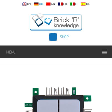
EN
DE
CN
FR
IT
ES
SHOP
MENU