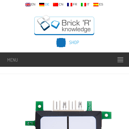
EN
DE
CN
FR
IT
ES
SHOP
MENU