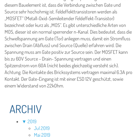
diesem Bauelement ist, dass die Verbindung zwischen Gate und
Source sehr hochohmig ist. Feldeffekttransistoren werden als
„MOSFET“ (Metall-Oxid-Semileitender Feldeffekt-Transistor)
bezeichnet oder kurz als „MOS“. Es gibt unterschiedliche Arten von
MOS, dieser ist ein normal sperrender n-Kanal. Dies bedeutet, dass die
Schwellspannung am Gate (Tor) anliegen muss, damit ein Stromfluss
zwischen Drain (Abfluss) und Source (Quelle) erfahren wird. Die
Spannung muss am Gate positiv zur Source sein. Der MOSFET kann
bis zu 60V Source – Drain- Spannung vertragen und einen
Spitzenstrom von 60A (nicht beides gleichzeitig versteht sich).
Achtung. Die Kontakte des Brickssystems vertragen maximal 6.3A pro
Kontakt. Der Gate-Eingang ist mit einer ESD 12V geschützt, sowie
einem Widerstand von 22kOhm.
ARCHIV
▼
2019
Jul 2019
Mai 2019