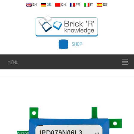
EN
DE
CN
FR
IT
ES
SHOP
MENU