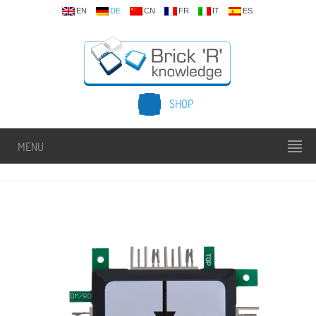
EN
DE
CN
FR
IT
ES
SHOP
MENU