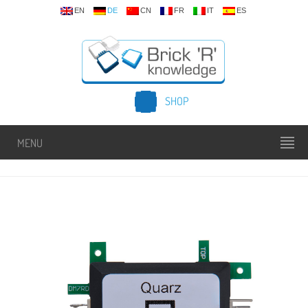
EN
DE
CN
FR
IT
ES
SHOP
MENU