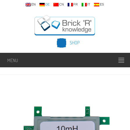
EN
DE
CN
FR
IT
ES
SHOP
MENU