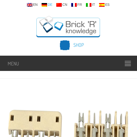
EN
DE
CN
FR
IT
ES
SHOP
MENU