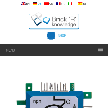
EN
DE
CN
FR
IT
ES
SHOP
MENU