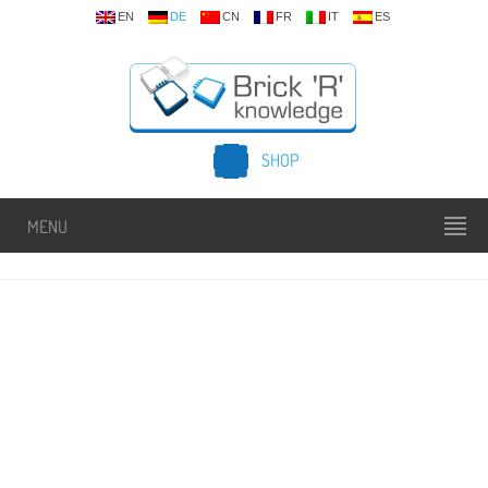
EN
DE
CN
FR
IT
ES
SHOP
MENU