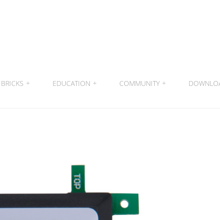
BRICKS
+
EDUCATION
+
COMMUNITY
+
DOWNLO