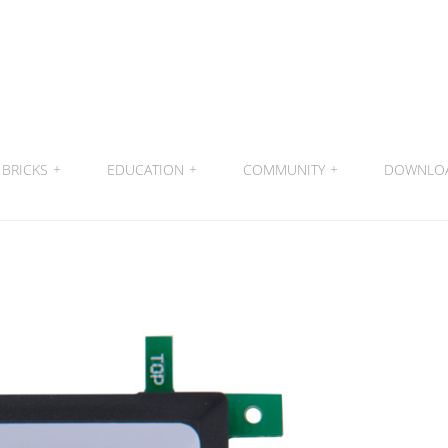
BRICKS
+
EDUCATION
+
COMMUNITY
+
DOWNLO