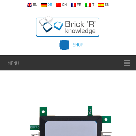
EN
DE
CN
FR
IT
ES
SHOP
MENU