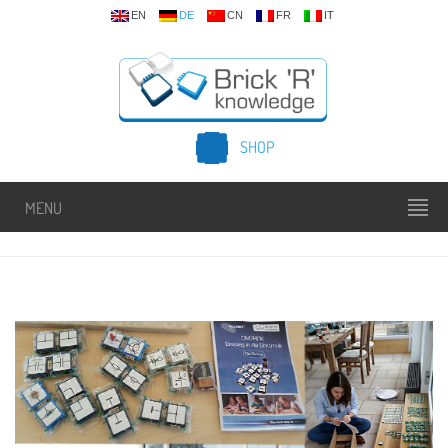
EN
DE
CN
FR
IT
SHOP
MENU