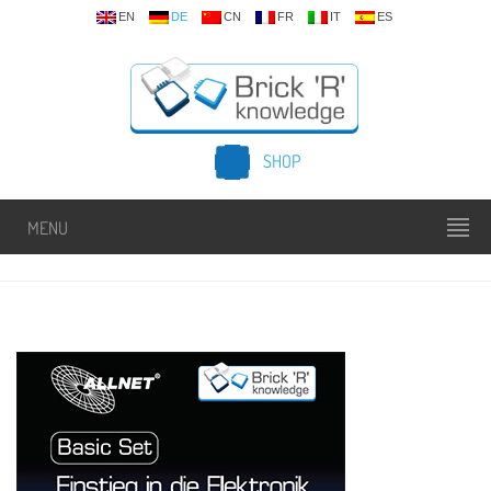
EN
DE
CN
FR
IT
ES
SHOP
MENU