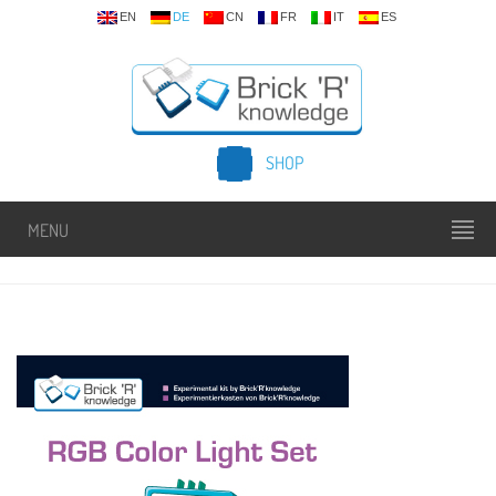
EN
DE
CN
FR
IT
ES
SHOP
MENU