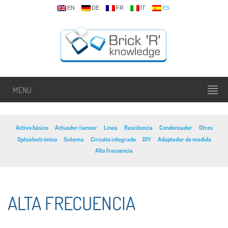
EN
DE
FR
IT
ES
MENU
Activo básico
Actuador/sensor
Línea
Resistencia
Condensador
Otros
Optoelectrónico
Sistema
Circuito integrado
DIY
Adaptador de medida
Alta frecuencia
ALTA FRECUENCIA