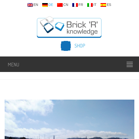
EN
DE
CN
FR
IT
ES
SHOP
MENU